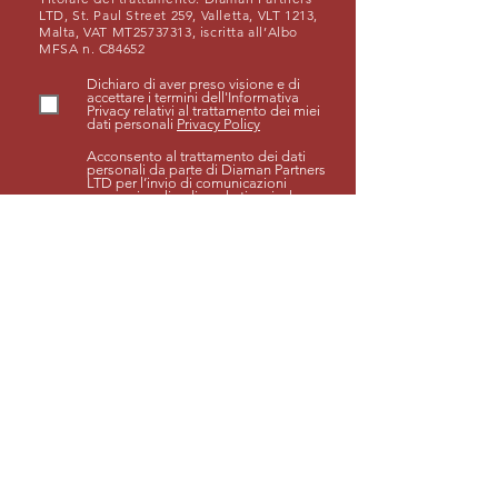
LTD, St. Paul Street 259, Valletta, VLT 1213,
Malta, VAT MT25737313, iscritta all’Albo
MFSA n. C84652
Dichiaro di aver preso visione e di
accettare i termini dell'Informativa
Privacy relativi al trattamento dei miei
dati personali
Privacy Policy
Acconsento al trattamento dei dati
personali da parte di Diaman Partners
LTD per l’invio di comunicazioni
promozionali e di marketing, incluso
l’invio di newsletter e ricerche di
mercato, su prodotti e servizi propri e
di terzi, attraverso strumenti
automatizzati (e-mail, sms, fax, mms,
messaggi su social network,
whatsapp, messenger, applicazioni di
messaggistica istantanea online) e
non (posta cartacea, telefono con
operatore) **
Acconsento alla comunicazione dei
dati personali da parte di Diaman
Partners LTD a soggetti terzi
autonomi titolari del trattamento,
appartenenti alle categorie indicate in
informativa, per l’invio di proprie
comunicazioni promozionali e di
marketing su prodotti e servizi propri
o di terzi, incluso l’invio di newsletter e
ricerche di mercato, attraverso
strumenti automatizzati (e-mail, sms,