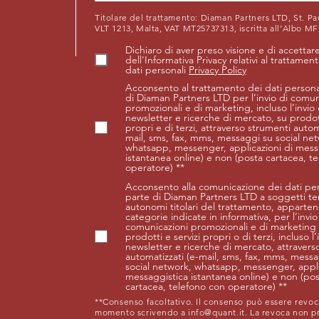
Titolare del trattamento: Diaman Partners LTD, St. Pau
VLT 1213, Malta, VAT MT25737313, iscritta all’Albo M
Dichiaro di aver preso visione e di accettare
dell'Informativa Privacy relativi al trattamen
dati personali
Privacy Policy
Acconsento al trattamento dei dati persona
di Diaman Partners LTD per l’invio di comun
promozionali e di marketing, incluso l’invio 
newsletter e ricerche di mercato, su prodott
propri e di terzi, attraverso strumenti autom
mail, sms, fax, mms, messaggi su social ne
whatsapp, messenger, applicazioni di mess
istantanea online) e non (posta cartacea, t
operatore) **
Acconsento alla comunicazione dei dati per
parte di Diaman Partners LTD a soggetti ter
autonomi titolari del trattamento, appartene
categorie indicate in informativa, per l’invio
comunicazioni promozionali e di marketing
prodotti e servizi propri o di terzi, incluso l’
newsletter e ricerche di mercato, attravers
automatizzati (e-mail, sms, fax, mms, mess
social network, whatsapp, messenger, appli
messaggistica istantanea online) e non (po
cartacea, telefono con operatore) **
**Consenso facoltativo. Il consenso può essere revo
momento scrivendo a
info@quant.it
. La revoca non pr