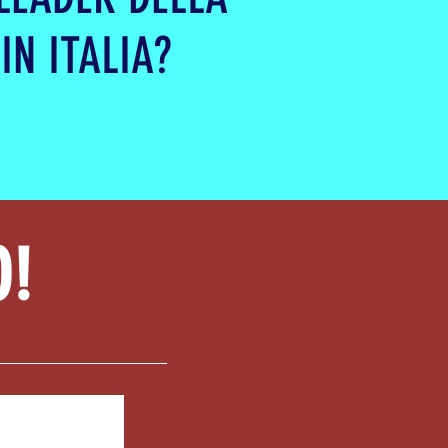
N ITALIA?
O!