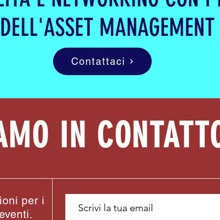
 DELL'ASSET MANAGEMENT I
Contattaci
AMO IN CONTATT
oni per i
eventi.